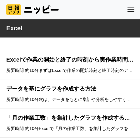
Excel
Excelで作業の開始と終了の時刻から実作業時間を計算する方法
所要時間 約10分まずはExcelで作業の開始時刻と終了時刻のデータから、実作業時間を計算していきます。1.表の任意のタブを選択した状態で 「クエリ」タブの「編集」をクリックします。2.データの編集ができる画面になるので「列の追加」タブか
データを基にグラフを作成する方法
所要時間 約10分次は、データをもとに集計や分析をしやすくする方法をご紹介します。ここでは、比較的簡単にできるピボットテーブルを使った集計・グラフ化の方法をご紹介します。※案件名や作業名など、登録しているものによって分析できるデータは違います。1.表の任意の
「月の作業工数」を集計したグラフを作成する方法
所要時間 約10分Excelで「月の作業工数」を集計したグラフを作成する方法を説明していきます。1.表の任意のタブを選択した状態で「挿入 &gt; ピボットグラフ」を選択し、「新規ワークスペース」で作成します。2.ピボットグラフのフィール