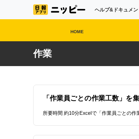
ヘルプ&ドキュメン
HOME
作業
01.初期設定ガイド【管
理者向け】
「作業員ごとの作業工数」を
04.日報データ活用ガイ
ド【管理者向け】