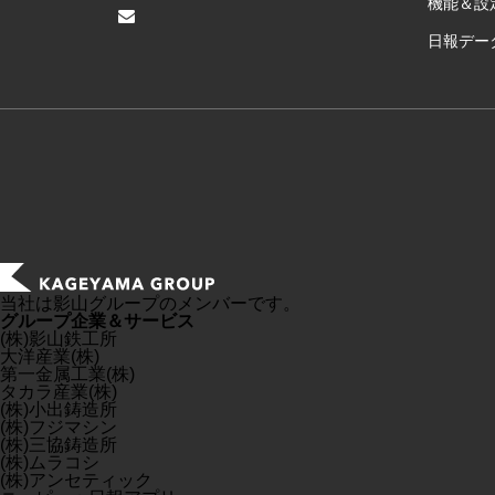
機能＆設
日報デ
当社は影山グループのメンバーです。
グループ企業＆サービス
(株)影山鉄工所
大洋産業(株)
第一金属工業(株)
タカラ産業(株)
(株)小出鋳造所
(株)フジマシン
(株)三協鋳造所
(株)ムラコシ
(株)アンセティック