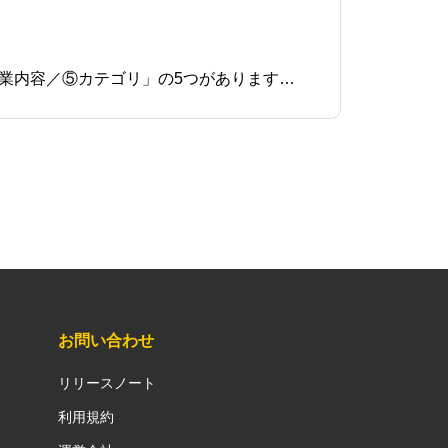
所要時間 約10分ニッピーを始めるために 管理者が行う設定は「①部署／②ユーザ(利用者)／③案件／④作業内容／⑤カテゴリ」の5つがあります。 今回はそのうちの「④作業内容」の設定について説明していきます。④作業内容登録作業内容登録では、日報の作業選択に表示され
お問い合わせ
リリースノート
利用規約