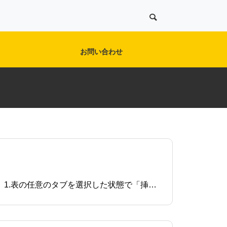
お問い合わせ
03.機能＆設定ガイド
【管理者向け】
所要時間 約10分Excelで「作業員ごとの作業工数」を集計したグラフを作成する方法を説明していきます。1.表の任意のタブを選択した状態で「挿入 &gt; ピボットグラフ」を選択し、「新規ワークスペース」で作成します。2.ピボットグラフ